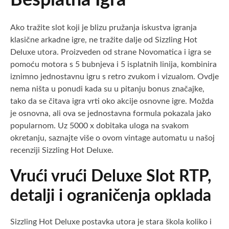
Besplatna Igra
Ako tražite slot koji je blizu pružanja iskustva igranja
klasične arkadne igre, ne tražite dalje od Sizzling Hot
Deluxe utora. Proizveden od strane Novomatica i igra se
pomoću motora s 5 bubnjeva i 5 isplatnih linija, kombinira
iznimno jednostavnu igru s retro zvukom i vizualom. Ovdje
nema ništa u ponudi kada su u pitanju bonus značajke,
tako da se čitava igra vrti oko akcije osnovne igre. Možda
je osnovna, ali ova se jednostavna formula pokazala jako
popularnom. Uz 5000 x dobitaka uloga na svakom
okretanju, saznajte više o ovom vintage automatu u našoj
recenziji Sizzling Hot Deluxe.
Vrući vrući Deluxe Slot RTP,
detalji i ograničenja opklada
Sizzling Hot Deluxe postavka utora je stara škola koliko i