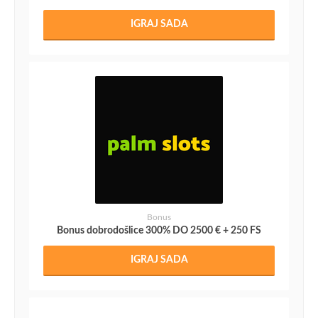
IGRAJ SADA
Bonus
Bonus dobrodošlice 300% DO 2500 € + 250 FS
IGRAJ SADA