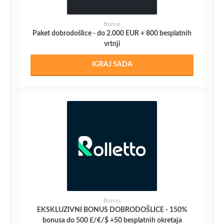
Bonus
Paket dobrodošlice - do 2.000 EUR + 800 besplatnih
vrtnji
IGRAJ SADA
Bonus
EKSKLUZIVNI BONUS DOBRODOŠLICE - 150%
bonusa do 500 £/€/$ +50 besplatnih okretaja