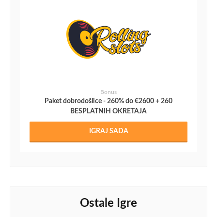
Bonus
Paket dobrodošlice - 260% do €2600 + 260
BESPLATNIH OKRETAJA
IGRAJ SADA
Ostale Igre