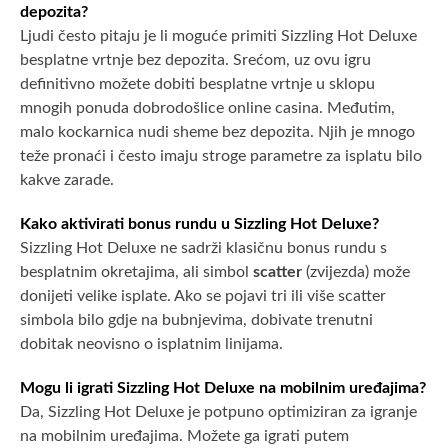
depozita?
Ljudi često pitaju je li moguće primiti Sizzling Hot Deluxe
besplatne vrtnje bez depozita. Srećom, uz ovu igru
definitivno možete dobiti besplatne vrtnje u sklopu
mnogih ponuda dobrodošlice online casina. Međutim,
malo kockarnica nudi sheme bez depozita. Njih je mnogo
teže pronaći i često imaju stroge parametre za isplatu bilo
kakve zarade.
Kako aktivirati bonus rundu u Sizzling Hot Deluxe?
Sizzling Hot Deluxe ne sadrži klasičnu bonus rundu s
besplatnim okretajima, ali simbol
scatter
(zvijezda) može
donijeti velike isplate. Ako se pojavi tri ili više scatter
simbola bilo gdje na bubnjevima, dobivate trenutni
dobitak neovisno o isplatnim linijama.
Mogu li igrati Sizzling Hot Deluxe na mobilnim uređajima?
Da, Sizzling Hot Deluxe je potpuno optimiziran za igranje
na mobilnim uređajima. Možete ga igrati putem