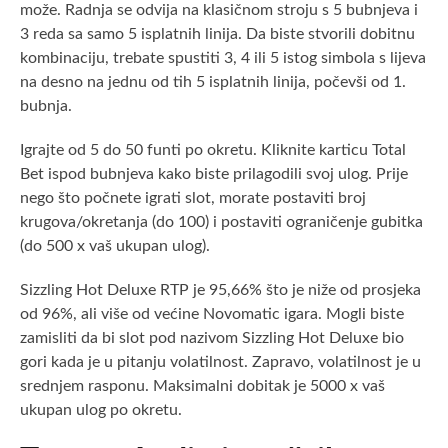
može. Radnja se odvija na klasičnom stroju s 5 bubnjeva i
3 reda sa samo 5 isplatnih linija. Da biste stvorili dobitnu
kombinaciju, trebate spustiti 3, 4 ili 5 istog simbola s lijeva
na desno na jednu od tih 5 isplatnih linija, počevši od 1.
bubnja.
Igrajte od 5 do 50 funti po okretu. Kliknite karticu Total
Bet ispod bubnjeva kako biste prilagodili svoj ulog. Prije
nego što počnete igrati slot, morate postaviti broj
krugova/okretanja (do 100) i postaviti ograničenje gubitka
(do 500 x vaš ukupan ulog).
Sizzling Hot Deluxe RTP je 95,66% što je niže od prosjeka
od 96%, ali više od većine Novomatic igara. Mogli biste
zamisliti da bi slot pod nazivom Sizzling Hot Deluxe bio
gori kada je u pitanju volatilnost. Zapravo, volatilnost je u
srednjem rasponu. Maksimalni dobitak je 5000 x vaš
ukupan ulog po okretu.