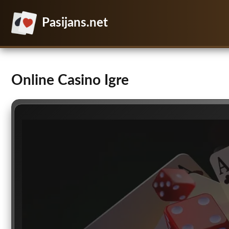
Pasijans.net
Online Casino Igre