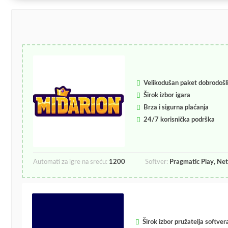
Velikodušan paket dobrodošl
Širok izbor igara
Brza i sigurna plaćanja
24/7 korisnička podrška
Automati za igre na sreću:
1200
Softver:
Pragmatic Play, Net
Širok izbor pružatelja softver