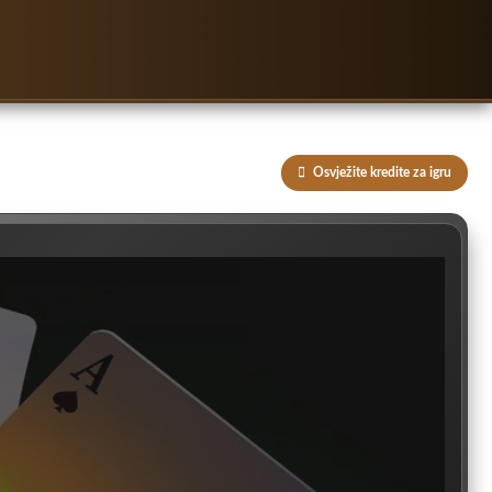
Osvježite kredite za igru