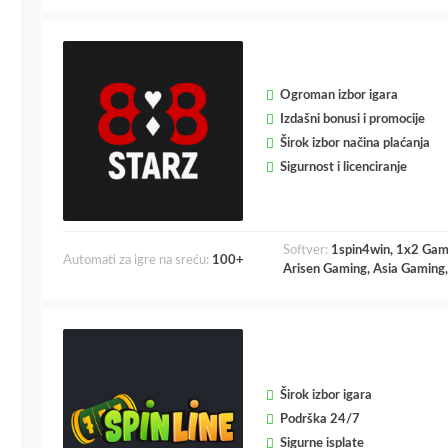
Ogroman izbor igara
Izdašni bonusi i promocije
Širok izbor načina plaćanja
Sigurnost i licenciranje
Softver:
1spin4win, 1x2 Gami
Automati za igre na sreću:
100+
Arisen Gaming, Asia Gaming, 
Širok izbor igara
Podrška 24/7
Sigurne isplate