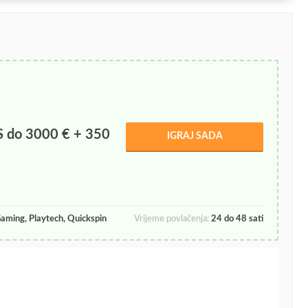
do 3000 € + 350
IGRAJ SADA
Gaming, Playtech, Quickspin
Vrijeme povlačenja:
24 do 48 sati