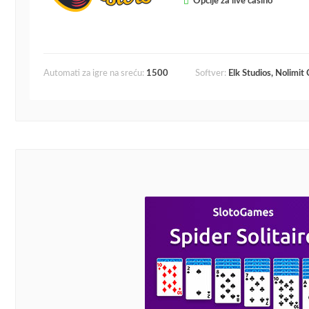
Opcije za live casino
Automati za igre na sreću:
1500
Softver:
Elk Studios, Nolimit