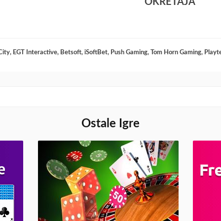
OKRETAJA
 City, EGT Interactive, Betsoft, iSoftBet, Push Gaming, Tom Horn Gaming, Playt
Ostale Igre