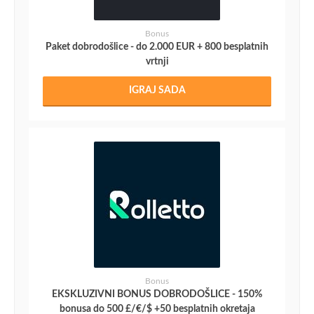
Bonus
Paket dobrodošlice - do 2.000 EUR + 800 besplatnih
vrtnji
IGRAJ SADA
Bonus
EKSKLUZIVNI BONUS DOBRODOŠLICE - 150%
bonusa do 500 £/€/$ +50 besplatnih okretaja