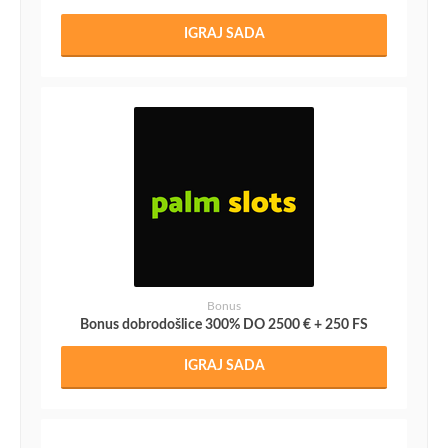
IGRAJ SADA
Bonus
Bonus dobrodošlice 300% DO 2500 € + 250 FS
IGRAJ SADA