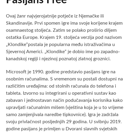
Pasijans Free
Ovaj žanr najvjerojatnije potječe iz Njemačke ili
Skandinavije. Prvi spomen igre ima svoje korijene krajem
osamnaestog stoljeća. Zatim se polako proširio diljem
ostatka Europe. Krajem 19. stoljeća verzija pod nazivom
„Klondike“postala je popularna među istraživačima u
Sjevernoj Americi. „Klondike“ je dobio ime po zapadno-
kanadskoj regiji i njezinoj poznatoj zlatnoj groznici.
Microsoft je 1990. godine predstavio pasijans igre na
osobnim računalima. S vremenom su postali dostupni na
različitim uređajima: od stolnih računala do telefona i
tableta. Izvorno su integrirani u operativni sustav kao
zabavan i jednostavan način podučavanja korisnika kako
upravljati računalnim mišem (vještina koja je u to vrijeme
samo zamjenjivala naredbe tipkovnice). Igra je zadržala
svoju privlačnost posljednjih 29 godina. U svibnju 2019.
godine pasijans je primljen u Dvorani slavnih svjetskih