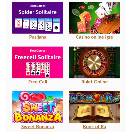
Pasijans
Casino online igre
Free Cell
Rulet Online
Sweet Bonanza
Book of Ra