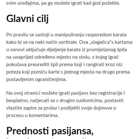
svim uređajima, pa ga možete igrati kad god poželite.
Glavni cilj
Po pravilu se sastoji u manipuliranju rasporedom karata
kako bi se na neki način sortirale. Ova „slagalica“s kartama
u osnovi uključuje dijeljenje karata iz promiješanog špila
na unaprijed određeno mjesto na stolu, s kojeg igrač
pokušava preurediti špil prema boji i rangirati kroz niz
poteza koji pomiču karte s jednog mjesta na drugo prema
postavljenim ograničenjima.
Na ovoj stranici možete igrati pasijans bez registracije i
besplatno, natjecati se s drugim sudionicima, postaviti
vlastite zapise za prolaz i podijeliti svoje dojmove o
procesu u komentarima.
Prednosti pasijansa,