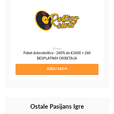
Bonus
Paket dobrodošlice - 260% do €2600 + 260
BESPLATNIH OKRETAJA
IGRAJ SADA
Ostale Pasijans Igre