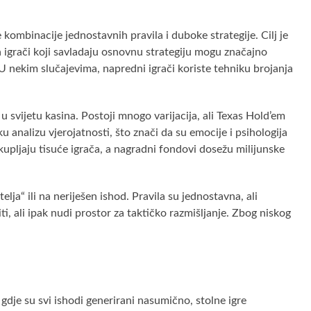
 kombinacije jednostavnih pravila i duboke strategije. Cilj je
 a igrači koji savladaju osnovnu strategiju mogu značajno
 nekim slučajevima, napredni igrači koriste tehniku brojanja
m u svijetu kasina. Postoji mnogo varijacija, ali Texas Hold’em
ku analizu vjerojatnosti, što znači da su emocije i psihologija
okupljaju tisuće igrača, a nagradni fondovi dosežu milijunske
elja“ ili na neriješen ishod. Pravila su jednostavna, ali
, ali ipak nudi prostor za taktičko razmišljanje. Zbog niskog
dje su svi ishodi generirani nasumično, stolne igre