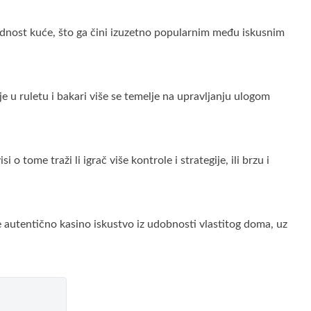
ednost kuće, što ga čini izuzetno popularnim među iskusnim
e u ruletu i bakari više se temelje na upravljanju ulogom
 tome traži li igrač više kontrole i strategije, ili brzu i
je autentično kasino iskustvo iz udobnosti vlastitog doma, uz