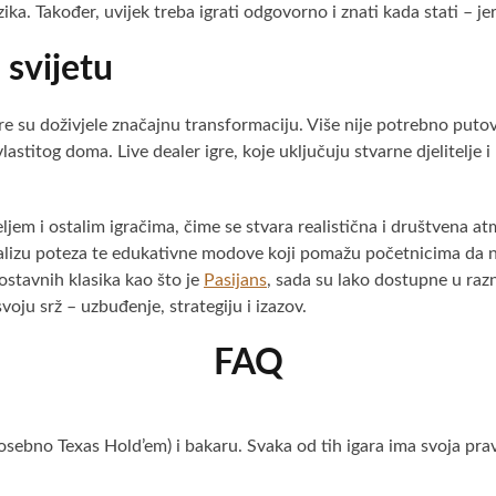
izika. Također, uvijek treba igrati odgovorno i znati kada stati – j
 svijetu
re su doživjele značajnu transformaciju. Više nije potrebno putov
astitog doma. Live dealer igre, koje uključuju stvarne djelitelje i
em i ostalim igračima, čime se stvara realistična i društvena atm
nalizu poteza te edukativne modove koji pomažu početnicima da nau
ostavnih klasika kao što je
Pasijans
, sada su lako dostupne u razn
oju srž – uzbuđenje, strategiju i izazov.
FAQ
osebno Texas Hold’em) i bakaru. Svaka od tih igara ima svoja pravi