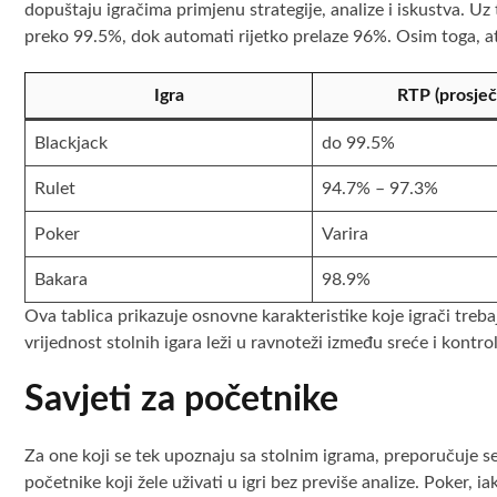
dopuštaju igračima primjenu strategije, analize i iskustva. U
preko 99.5%, dok automati rijetko prelaze 96%. Osim toga, atm
Igra
RTP (prosječ
Blackjack
do 99.5%
Rulet
94.7% – 97.3%
Poker
Varira
Bakara
98.9%
Ova tablica prikazuje osnovne karakteristike koje igrači treba
vrijednost stolnih igara leži u ravnoteži između sreće i kontro
Savjeti za početnike
Za one koji se tek upoznaju sa stolnim igrama, preporučuje se
početnike koji žele uživati u igri bez previše analize. Poker, i