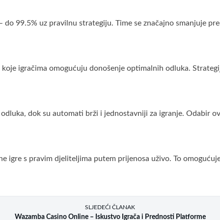
 do 99.5% uz pravilnu strategiju. Time se značajno smanjuje pr
r, koje igračima omogućuju donošenje optimalnih odluka. Strategij
ka, dok su automati brži i jednostavniji za igranje. Odabir ovisi o
tolne igre s pravim djeliteljima putem prijenosa uživo. To omoguću
SLJEDEĆI ČLANAK
Wazamba Casino Online – Iskustvo Igrača i Prednosti Platforme