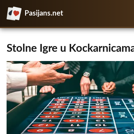
Pasijans.net
Stolne Igre u Kockarnicama: