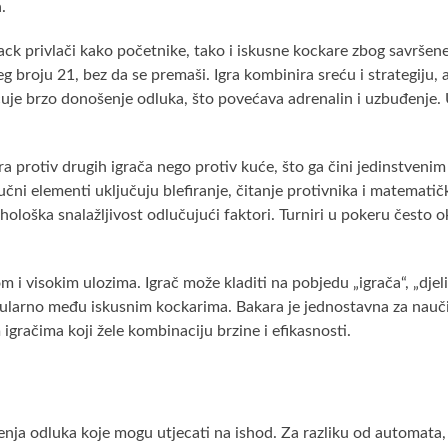
.
kjack privlači kako početnike, tako i iskusne kockare zbog savršene
eg broju 21, bez da se premaši. Igra kombinira sreću i strategiju,
je brzo donošenje odluka, što povećava adrenalin i uzbuđenje. U
 igra protiv drugih igrača nego protiv kuće, što ga čini jedinstveni
ljučni elementi uključuju blefiranje, čitanje protivnika i matematič
ihološka snalažljivost odlučujući faktori. Turniri u pokeru često 
m i visokim ulozima. Igrač može kladiti na pobjedu „igrača“, „djelit
pularno među iskusnim kockarima. Bakara je jednostavna za naučiti
igračima koji žele kombinaciju brzine i efikasnosti.
ja odluka koje mogu utjecati na ishod. Za razliku od automata, g