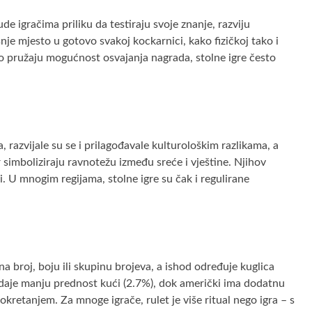
de igračima priliku da testiraju svoje znanje, razviju
šnje mjesto u gotovo svakoj kockarnici, kako fizičkoj tako i
što pružaju mogućnost osvajanja nagrada, stolne igre često
, razvijale su se i prilagođavale kulturološkim razlikama, a
imboliziraju ravnotežu između sreće i vještine. Njihov
. U mnogim regijama, stolne igre su čak i regulirane
 na broj, boju ili skupinu brojeva, a ishod određuje kuglica
o daje manju prednost kući (2.7%), dok američki ima dodatnu
retanjem. Za mnoge igrače, rulet je više ritual nego igra – s