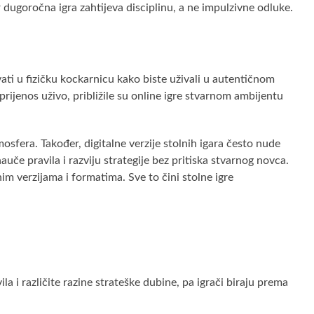
er dugoročna igra zahtijeva disciplinu, a ne impulzivne odluke.
ati u fizičku kockarnicu kako biste uživali u autentičnom
 prijenos uživo, približile su online igre stvarnom ambijentu
osfera. Također, digitalne verzije stolnih igara često nude
če pravila i razviju strategije bez pritiska stvarnog novca.
im verzijama i formatima. Sve to čini stolne igre
la i različite razine strateške dubine, pa igrači biraju prema