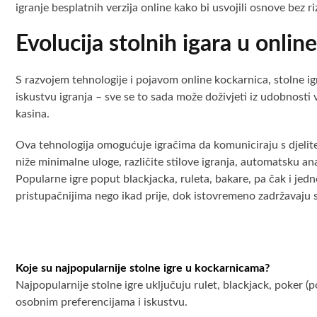
igranje besplatnih verzija online kako bi usvojili osnove bez r
Evolucija stolnih igara u online
S razvojem tehnologije i pojavom online kockarnica, stolne ig
iskustvu igranja – sve se to sada može doživjeti iz udobnosti vl
kasina.
Ova tehnologija omogućuje igračima da komuniciraju s djelitelj
niže minimalne uloge, različite stilove igranja, automatsku a
Popularne igre poput blackjacka, ruleta, bakare, pa čak i jedn
pristupačnijima nego ikad prije, dok istovremeno zadržavaju sv
Koje su najpopularnije stolne igre u kockarnicama?
Najpopularnije stolne igre uključuju rulet, blackjack, poker (p
osobnim preferencijama i iskustvu.