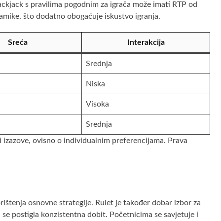
 blackjack s pravilima pogodnim za igrača može imati RTP od
namike, što dodatno obogaćuje iskustvo igranja.
Sreća
Interakcija
Srednja
Niska
Visoka
Srednja
i i izazove, ovisno o individualnim preferencijama. Prava
ištenja osnovne strategije. Rulet je također dobar izbor za
bi se postigla konzistentna dobit. Početnicima se savjetuje i