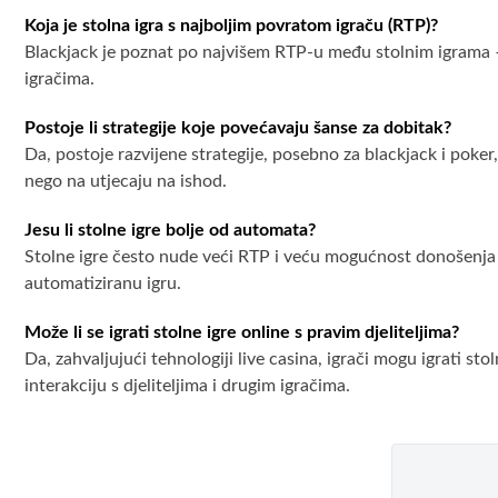
Koja je stolna igra s najboljim povratom igraču (RTP)?
Blackjack je poznat po najvišem RTP-u među stolnim igrama –
igračima.
Postoje li strategije koje povećavaju šanse za dobitak?
Da, postoje razvijene strategije, posebno za blackjack i poke
nego na utjecaju na ishod.
Jesu li stolne igre bolje od automata?
Stolne igre često nude veći RTP i veću mogućnost donošenja odlu
automatiziranu igru.
Može li se igrati stolne igre online s pravim djeliteljima?
Da, zahvaljujući tehnologiji live casina, igrači mogu igrati s
interakciju s djeliteljima i drugim igračima.