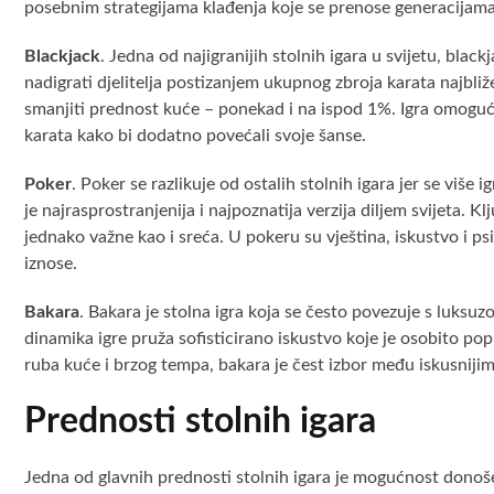
posebnim strategijama klađenja koje se prenose generacijama
Blackjack
. Jedna od najigranijih stolnih igara u svijetu, blac
nadigrati djelitelja postizanjem ukupnog zbroja karata najbliž
smanjiti prednost kuće – ponekad i na ispod 1%. Igra omoguću
karata kako bi dodatno povećali svoje šanse.
Poker
. Poker se razlikuje od ostalih stolnih igara jer se više
je najrasprostranjenija i najpoznatija verzija diljem svijeta. K
jednako važne kao i sreća. U pokeru su vještina, iskustvo i ps
iznose.
Bakara
. Bakara je stolna igra koja se često povezuje s luksuzo
dinamika igre pruža sofisticirano iskustvo koje je osobito po
ruba kuće i brzog tempa, bakara je čest izbor među iskusnijim 
Prednosti stolnih igara
Jedna od glavnih prednosti stolnih igara je mogućnost donošen