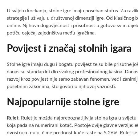
U svijetu kockanja, stolne igre imaju poseban status. Za razlik
strategije i uživaju u društvenoj dimenziji igre. Od klasičnog 
online. Njihova dugovječnost i prisutnost u gotovo svim dijel
potiču osjećaj zajedništva među igračima.
Povijest i značaj stolnih igara
Stolne igre imaju dugu i bogatu povijest te su bile prisutne jo
danas su standardni dio svakog profesionalnog kasina. Danas 
razvoj kroz povijest nije samo zabavan fenomen, već i zanimlj
posebnim zakonima, što govori o njihovoj važnosti.
Najpopularnije stolne igre
Rulet
. Rulet je možda najprepoznatljivija stolna igra u svijetu
koja pada na numerirani kotač. Postoje dvije glavne verzije: 
dvostruku nulu, čime prednost kuće raste na 5.26%. Rulet se i