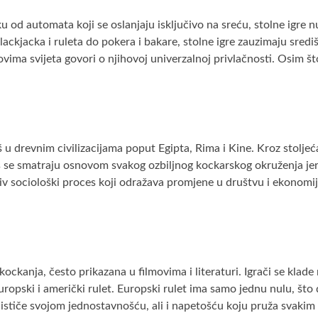
u od automata koji se oslanjaju isključivo na sreću, stolne igre nu
blackjacka i ruleta do pokera i bakare, stolne igre zauzimaju sredi
ovima svijeta govori o njihovoj univerzalnoj privlačnosti. Osim 
š u drevnim civilizacijama poput Egipta, Rima i Kine. Kroz stoljeća
se smatraju osnovom svakog ozbiljnog kockarskog okruženja jer s
iv sociološki proces koji odražava promjene u društvu i ekonomiji
 kockanja, često prikazana u filmovima i literaturi. Igrači se klade
europski i američki rulet. Europski rulet ima samo jednu nulu, št
stiče svojom jednostavnošću, ali i napetošću koju pruža svakim ok