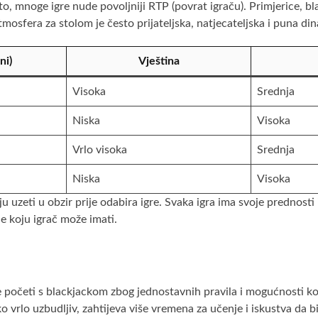
z to, mnoge igre nude povoljniji RTP (povrat igraču). Primjerice,
osfera za stolom je često prijateljska, natjecateljska i puna di
ni)
Vještina
Visoka
Srednja
Niska
Visoka
Vrlo visoka
Srednja
Niska
Visoka
ju uzeti u obzir prije odabira igre. Svaka igra ima svoje prednost
le koju igrač može imati.
 početi s blackjackom zbog jednostavnih pravila i mogućnosti kor
ako vrlo uzbudljiv, zahtijeva više vremena za učenje i iskustva da 