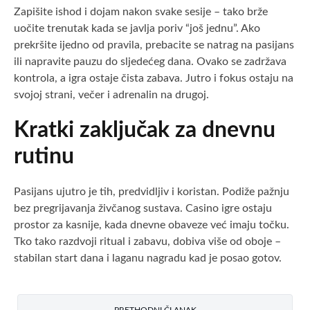
Zapišite ishod i dojam nakon svake sesije – tako brže
uočite trenutak kada se javlja poriv “još jednu”. Ako
prekršite ijedno od pravila, prebacite se natrag na pasijans
ili napravite pauzu do sljedećeg dana. Ovako se zadržava
kontrola, a igra ostaje čista zabava. Jutro i fokus ostaju na
svojoj strani, večer i adrenalin na drugoj.
Kratki zaključak za dnevnu
rutinu
Pasijans ujutro je tih, predvidljiv i koristan. Podiže pažnju
bez pregrijavanja živčanog sustava. Casino igre ostaju
prostor za kasnije, kada dnevne obaveze već imaju točku.
Tko tako razdvoji ritual i zabavu, dobiva više od oboje –
stabilan start dana i laganu nagradu kad je posao gotov.