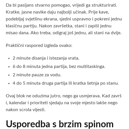
Da bi pasijans stvarno pomogao, vrijedi ga strukturirati.
Kratke, jasne navike daju najbolji učinak. Prije kave,
podebljaj svjetlinu ekrana, sjedni uspravno i pokreni jednu
klasičnu partiju. Nakon završetka, stani i zapiši jednu
misao dana. Ako treba, odigraj još jednu, ali stani na dvije.
Praktični raspored izgleda ovako:
2 minute disanja i istezanja vrata.
6 do 8 minuta jedna partija, bez multitaskinga.
2 minute pauze za vodu.
4 do 5 minuta druga partija ili kratka šetnja po stanu.
Ovaj blok ne oduzima jutro, nego ga usmjerava. Kad završ
i, kalendar i prioriteti sjedaju na svoje mjesto lakše nego
nakon scrola vijesti.
Usporedba s brzim spinom