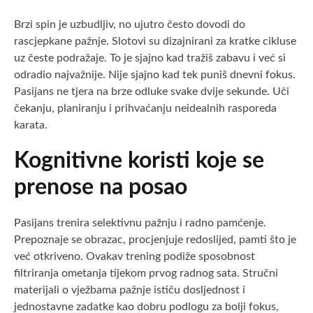
Brzi spin je uzbudljiv, no ujutro često dovodi do
rascjepkane pažnje. Slotovi su dizajnirani za kratke cikluse
uz česte podražaje. To je sjajno kad tražiš zabavu i već si
odradio najvažnije. Nije sjajno kad tek puniš dnevni fokus.
Pasijans ne tjera na brze odluke svake dvije sekunde. Uči
čekanju, planiranju i prihvaćanju neidealnih rasporeda
karata.
Kognitivne koristi koje se
prenose na posao
Pasijans trenira selektivnu pažnju i radno pamćenje.
Prepoznaje se obrazac, procjenjuje redoslijed, pamti što je
već otkriveno. Ovakav trening podiže sposobnost
filtriranja ometanja tijekom prvog radnog sata. Stručni
materijali o vježbama pažnje ističu dosljednost i
jednostavne zadatke kao dobru podlogu za bolji fokus,