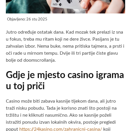
Objavljeno:
26 stu 2025
Jutro određuje ostatak dana. Kad mozak tek prelazi iz sna
u fokus, treba mu ritam koji ne dere živce. Pasijans je tu
zahvalan izbor. Nema buke, nema pritiska tajmera, a prsti i
oči rade u mirnom tempu. Dvije ili tri partije čiste glavu
bolje od doomscrollanja.
Gdje je mjesto casino igrama
u toj priči
Casino može biti zabava kasnije tijekom dana, ali jutro
traži nisku pobudu. Tada je korisno znati što postoji na
tržištu i ne kliknuti nasumično. Ako se kasnije poželi
istražiti ponudu izvan lokalnih okvira, postoje pregledi
poput
https://24kasino.com/zahranicni-casina/
koji